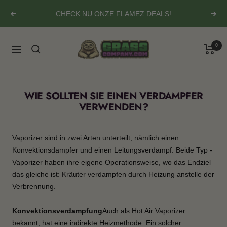
Direkt
CHECK NU ONZE FLAMEZ DEALS!
Zurück
Weit
zum
Inhalt
Grasscompany.com
0
Navigation
WIE SOLLTEN SIE EINEN VERDAMPFER
VERWENDEN?
Vaporizer
sind in zwei Arten unterteilt, nämlich einen
Konvektionsdampfer und einen Leitungsverdampf. Beide Typ -
Vaporizer haben ihre eigene Operationsweise, wo das Endziel
das gleiche ist: Kräuter verdampfen durch Heizung anstelle der
Verbrennung.
Konvektionsverdampfung
Auch als Hot Air Vaporizer
bekannt, hat eine indirekte Heizmethode. Ein solcher