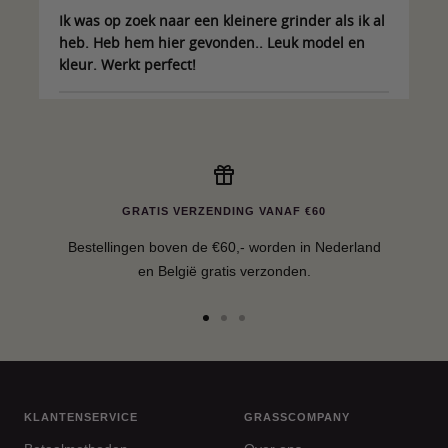
Ik was op zoek naar een kleinere grinder als ik al
heb. Heb hem hier gevonden.. Leuk model en
kleur. Werkt perfect!
GRATIS VERZENDING VANAF €60
Bestellingen boven de €60,- worden in Nederland
en België gratis verzonden.
Ga
Ga
Ga
naar
naar
naar
slide
slide
slide
1
2
3
KLANTENSERVICE
GRASSCOMPANY