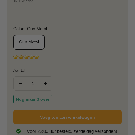
SKU:
417302
Color:
Gun Metal
Gun Metal
Aantal:
Verlaag
Verhoog
aantal
aantal
Nog maar 3 over
Voeg toe aan winkelwagen
Vóór 22:00 uur besteld, zelfde dag verzonden!