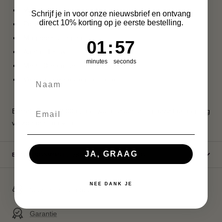
Vervangbaar pollenzeefje: nee
Schrijf je in voor onze nieuwsbrief en ontvang
direct 10% korting op je eerste bestelling.
Pollenschrapertje: nee
Magneetsluiting: ja
1
:
Countdown ends in:
57
01
:
57
Aantal: 1 stuk
minutes
seconds
Merk: Dreamliner
Verkrijgbare kleuren: antraciet
Bestel jij voor 22:00u., dan wordt je bestelling dezelfde dag nog
verzonden (ma-vrij)
JA, GRAAG
BETALINGSMOGELIJKHEDEN EN LEVERING
NEE DANK JE
Verzending & retourneren
Garantie