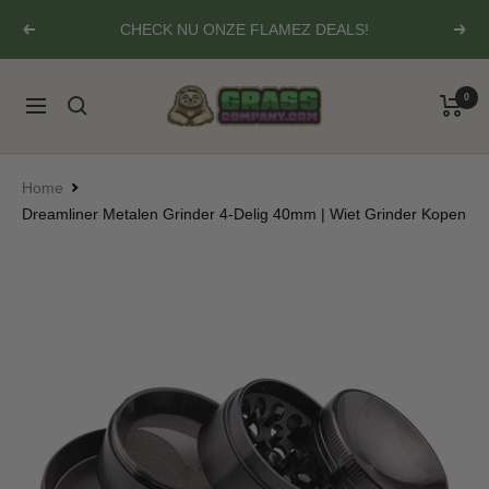
Ga
CHECK NU ONZE FLAMEZ DEALS!
Vorige
Volg
naar
inhoud
Grasscompany.com
0
Navigatie
Home
Dreamliner Metalen Grinder 4-Delig 40mm | Wiet Grinder Kopen