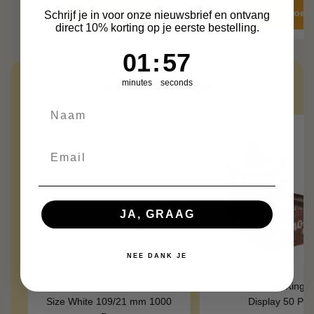
+ Voeg toe
+ Voeg toe
Schrijf je in voor onze nieuwsbrief en ontvang
direct 10% korting op je eerste bestelling.
1
:
Countdown ends in:
56
01
:
56
ONZE BESTSELLERS
minutes
seconds
JA, GRAAG
NEE DANK JE
Flamez Budget Cones King
Smoking Brown King S
Size White 109/21 mm 1000
Display 50 Pcs