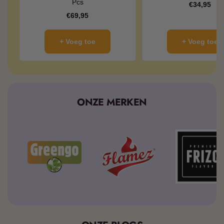
Pcs
Kortingspr
€34,95
Kortingsprijs
€69,95
+ Voeg toe
+ Voeg toe
ONZE MERKEN