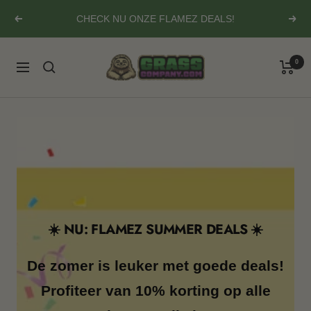
Ga
CHECK NU ONZE FLAMEZ DEALS!
Vorige
Volg
naar
inhoud
Grasscompany.com
0
Navigatie
☀️ NU: FLAMEZ SUMMER DEALS ☀️
De zomer is leuker met goede deals!
Profiteer van 10% korting op alle