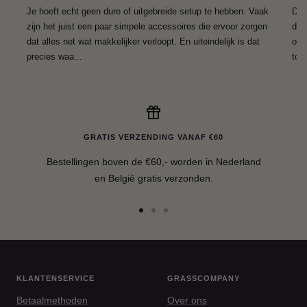
Je hoeft echt geen dure of uitgebreide setup te hebben. Vaak
De 
zijn het juist een paar simpele accessoires die ervoor zorgen
die
dat alles net wat makkelijker verloopt. En uiteindelijk is dat
of 
precies waa...
toev
GRATIS VERZENDING VANAF €60
Bestellingen boven de €60,- worden in Nederland
en België gratis verzonden.
Ga
Ga
Ga
naar
naar
naar
slide
slide
slide
1
2
3
KLANTENSERVICE
GRASSCOMPANY
Betaalmethoden
Over ons