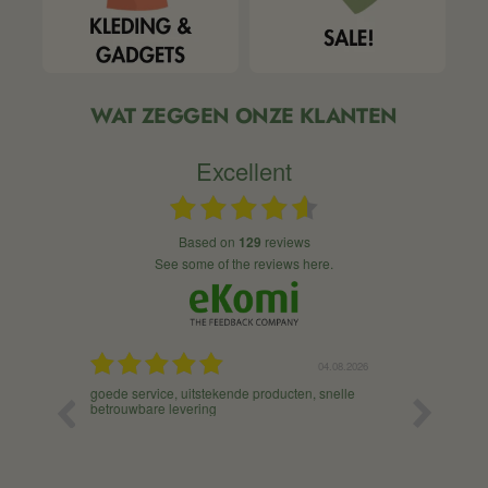
WAT ZEGGEN ONZE KLANTEN
Excellent
based on
129
reviews
see some of the reviews here.
04.08.2026
01.08.2026
n, snelle
Super goeie service ! Vandaag besteld en idd
Altijd goed 
morgen in huis. Ga er zeker vaker bestellen