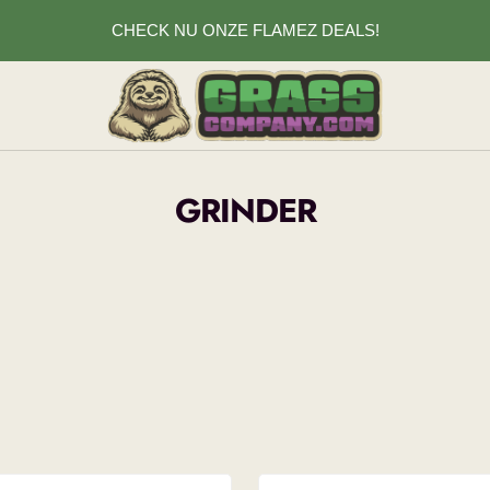
CHECK NU ONZE FLAMEZ DEALS!
Grasscompany.com
GRINDER