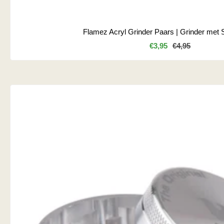
Flamez Acryl Grinder Paars | Grinder met 
Kortingsprijs
Normale
€3,95
€4,95
prijs