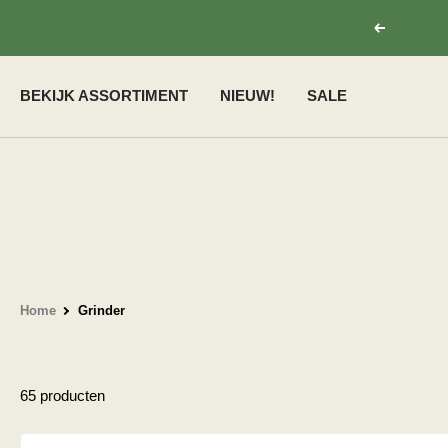
Ga
Vorige
naar
inhoud
BEKIJK ASSORTIMENT
NIEUW!
SALE
Home
Grinder
65 producten