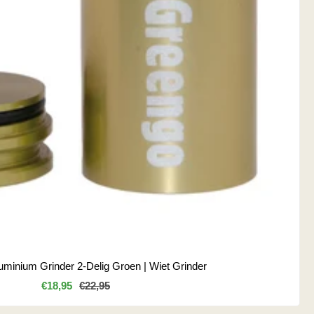
uminium Grinder 2-Delig Groen | Wiet Grinder
Kortingsprijs
Normale
€18,95
€22,95
prijs